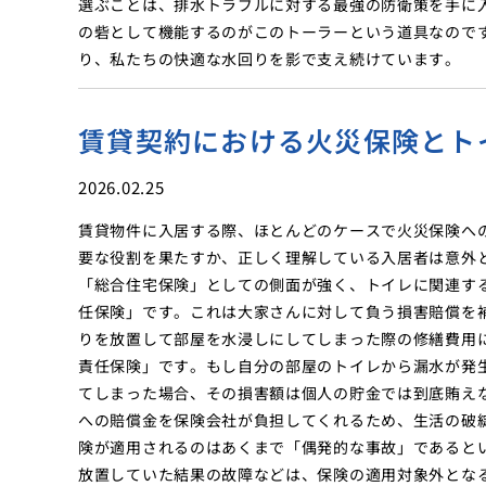
選ぶことは、排水トラブルに対する最強の防衛策を手に
の砦として機能するのがこのトーラーという道具なので
り、私たちの快適な水回りを影で支え続けています。
賃貸契約における火災保険とト
2026.02.25
賃貸物件に入居する際、ほとんどのケースで火災保険へ
要な役割を果たすか、正しく理解している入居者は意外
「総合住宅保険」としての側面が強く、トイレに関連す
任保険」です。これは大家さんに対して負う損害賠償を
りを放置して部屋を水浸しにしてしまった際の修繕費用
責任保険」です。もし自分の部屋のトイレから漏水が発
てしまった場合、その損害額は個人の貯金では到底賄え
への賠償金を保険会社が負担してくれるため、生活の破
険が適用されるのはあくまで「偶発的な事故」であると
放置していた結果の故障などは、保険の適用対象外とな