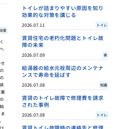
トイレが詰まりやすい原因を知り
効果的な対策を講じる
2026.07.11
トイレ
浴室
賃貸住宅の老朽化問題とトイレ故
く
障の未来
へ
2026.07.09
家
わせ
給湯器の給水元栓周辺のメンテナ
の
ンスで寿命を延ばす
の
具
2026.07.08
知識
提案
賃貸のトイレ故障で修理費を請求
の
された事例
始
。ま
2026.07.08
トイレ
、
賃貸トイレ故障時の連絡先と修理
び