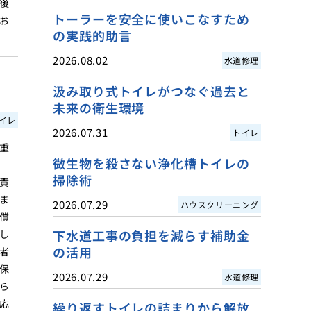
後
トーラーを安全に使いこなすため
お
の実践的助言
2026.08.02
水道修理
汲み取り式トイレがつなぐ過去と
未来の衛生環境
イレ
2026.07.31
トイレ
重
微生物を殺さない浄化槽トイレの
掃除術
責
ま
2026.07.29
ハウスクリーニング
償
下水道工事の負担を減らす補助金
し
の活用
者
保
2026.07.29
水道修理
ら
応
繰り返すトイレの詰まりから解放