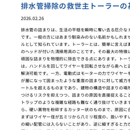
排水管掃除の救世主トーラーの
2026.02.26
排水管の詰まりは、生活の平穏を瞬時に奪い去る厄介な
です。一般の方にはあまり馴染みのない名前かもしれま
ルとして知られています。トーラーとは、簡単に言えば
のヘッドが付いた清掃用具のことです。その最大の特徴
頑固な詰まりを物理的に除去できる点にあります。トー
は、ハンドルを回してワイヤーを回転させながら奥へと
解決可能です。一方、電動式はモーターの力でワイヤー
が層になって固まったような重度の詰まりに対して威力
ートルを超えるものまであり、建物の構造や詰まりの場
つけるリスクを抑えつつ、詰まりの原因を直接捉えるこ
トラップのような複雑な経路も難なく通り抜けていきま
ら、硬い異物を粉砕するカッター状のものまで、原因に
まずはワイヤー径が五ミリから八ミリ程度の、扱いやす
の細い配管には入らないことがあり、逆に細すぎると力