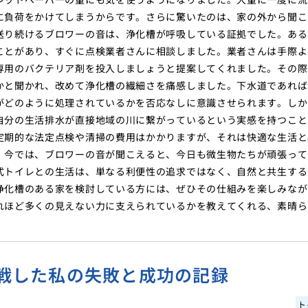
に負荷をかけてしまうからです。さらに驚いたのは、家の外から聞こ
送り続けるブロワーの音は、浄化槽が呼吸している証拠でした。ある
ことがあり、すぐに点検業者さんに相談しました。業者さんは手際よ
専用のバクテリア剤を投入しましょうと提案してくれました。その際
かと聞かれ、改めて浄化槽の繊細さを痛感しました。下水道であれば
がどのように処理されているかを否応なしに意識させられます。しか
自分の生活排水が直接地域の川に繋がっているという実感を持つこと
定期的な法定点検や清掃の費用はかかりますが、それは快適な生活と
。今では、ブロワーの音が聞こえると、今日も微生物たちが頑張って
式トイレとの生活は、単なる利便性の追求ではなく、自然と共生する
浄化槽のある家を検討している方には、ぜひその仕組みを楽しみなが
れほど多くの見えない力に支えられているかを教えてくれる、素晴ら
戦した私の失敗と成功の記録
ト