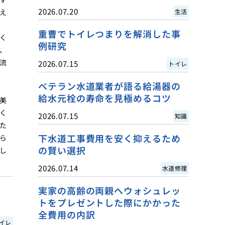
2026.07.20
え
生活
重曹でトイレつまりを解消した事
く
例研究
、
流
2026.07.15
トイレ
ベテラン水道業者が語る給湯器の
給水元栓の寿命を見極めるコツ
美
く
2026.07.15
知識
た
下水道工事費用を安く抑えるため
ら
の賢い選択
し
2026.07.14
水道修理
実家の高齢の両親へウォシュレッ
トをプレゼントした際にかかった
全費用の内訳
イレ