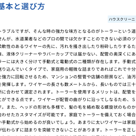
基本と選び方
ハウスクリーニ
トラブルですが、そんな時の強力な味方となるのがトーラーという道
せんが、水道業者などのプロの間では欠かすことのできない必須のツ
柔軟性のあるワイヤーの先に、汚れを掻き出したり粉砕したりするた
は、液体クリーナーやラバーカップでは届かない、配管の奥深くにあ
ラーには大きく分けて手動式と電動式の二種類が存在します。手動式
送り込んでいくタイプで、家庭用の軽微な詰まりであればこれで十分
を強力に回転させるため、マンションの竪管や店舗の厨房など、油汚
を発揮します。ワイヤーの長さも数メートルから、長いものでは三十
所に合わせて選定されます。トーラーを使用するメリットは、配管を
とができる点です。ワイヤーが配管の曲がりに沿ってしなるため、Ｓ
す。また、ヘッドの形状も多様で、髪の毛を絡め取る螺旋状のものか
合わせたカスタマイズが可能です。家庭でトーラーを備えておく場合
い手動式から始めるのが良いでしょう。あまりに太いワイヤーは家庭
が伝わらずに詰まりを突破できないことがあります。トーラーを正し