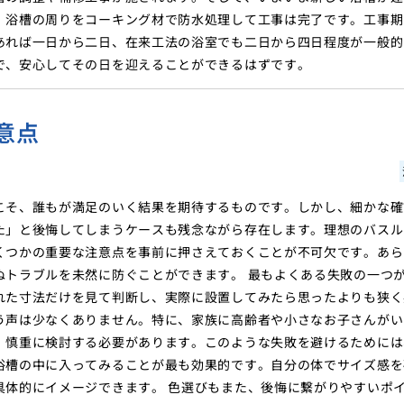
、浴槽の周りをコーキング材で防水処理して工事は完了です。工事期
あれば一日から二日、在来工法の浴室でも二日から四日程度が一般的
で、安心してその日を迎えることができるはずです。
意点
こそ、誰もが満足のいく結果を期待するものです。しかし、細かな確
た」と後悔してしまうケースも残念ながら存在します。理想のバスル
くつかの重要な注意点を事前に押さえておくことが不可欠です。あら
ぬトラブルを未然に防ぐことができます。 最もよくある失敗の一つ
れた寸法だけを見て判断し、実際に設置してみたら思ったよりも狭く
う声は少なくありません。特に、家族に高齢者や小さなお子さんがい
、慎重に検討する必要があります。このような失敗を避けるためには
浴槽の中に入ってみることが最も効果的です。自分の体でサイズ感を
具体的にイメージできます。 色選びもまた、後悔に繋がりやすいポ