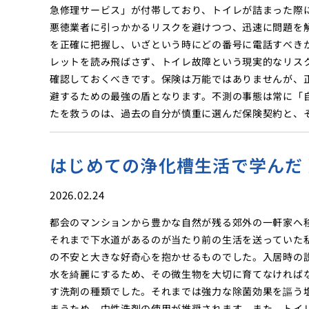
急修理サービス」が付帯しており、トイレが詰まった際
悪徳業者に引っかかるリスクを避けつつ、迅速に問題を
を正確に把握し、いざという時にどの番号に電話すべき
レットを読み飛ばさず、トイレ故障という現実的なリス
確認しておくべきです。保険は万能ではありませんが、
避するための最強の盾となります。不測の事態は常に「
たを救うのは、過去の自分が慎重に選んだ保険契約と、
はじめての浄化槽生活で学んだ
2026.02.24
都会のマンションから豊かな自然が残る郊外の一軒家へ
それまで下水道があるのが当たり前の生活を送っていた
の不安と大きな好奇心を抱かせるものでした。入居時の
水を綺麗にするため、その微生物を大切に育てなければ
す洗剤の種類でした。それまでは強力な除菌効果を謳う
まうため、中性洗剤の使用が推奨されます。また、トイ