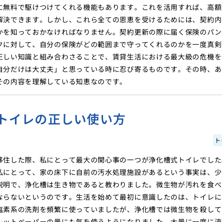
に無料で駆けつけてくれる機能もあります。これを活用すれば、高額
解決できます。しかし、これら全ての恩恵を受けるためには、契約内
かを知っておかなければなりません。契約更新の際に届く保険のパン
クに対して、自分の保険がどの範囲まで守ってくれるのかを一度真剣
正しい知識と組み合わさることで、賃貸生活における最大級の危機を
自分だけは大丈夫」と思っている時に忍び寄るものです。その時、あ
その内容を理解している知恵なのです。
トイレの正しい使い方
ト
移住した際、私にとって最大の関心事の一つが浄化槽式トイレでした
私にとって、家の床下に自前の汚水処理施設があるという事実は、少
説明で、浄化槽は生き物であると教わりました。微生物が汚れを食べ
ならないというのです。生活を始めて最初に意識したのは、トイレに
塩素系の洗剤を頻繁に使っていましたが、浄化槽では微生物を殺して
レットペーパーの量にも気を使うようになりました。大量に一度に流