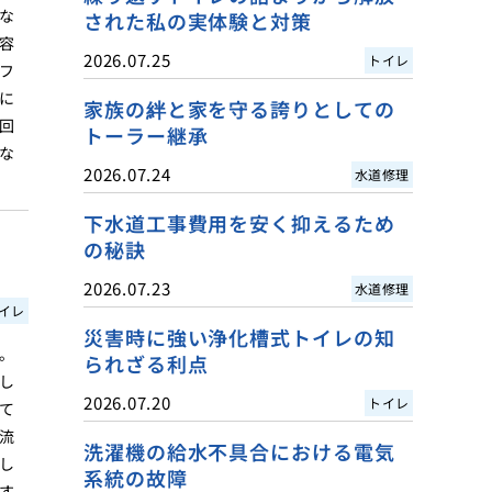
な
された私の実体験と対策
容
2026.07.25
トイレ
フ
に
家族の絆と家を守る誇りとしての
回
トーラー継承
な
2026.07.24
水道修理
下水道工事費用を安く抑えるため
の秘訣
2026.07.23
水道修理
イレ
災害時に強い浄化槽式トイレの知
。
られざる利点
し
2026.07.20
トイレ
て
流
洗濯機の給水不具合における電気
し
系統の故障
す