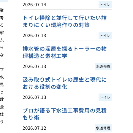
2026.07.14
トイレ
業
トイレ掃除と並行して行いたい詰
考
まりにくい環境作りの対策
ろ
家
2026.07.13
トイレ
ム
ら
排水管の深層を探るトーラーの物
な
理構造と素材工学
2026.07.13
水道修理
プ
水
汲み取り式トイレの歴史と現代に
見
おける役割の変化
っ
2026.07.13
トイレ
数
会
プロが語る下水道工事費用の見積
仕
もり術
う
2026.07.12
水道修理