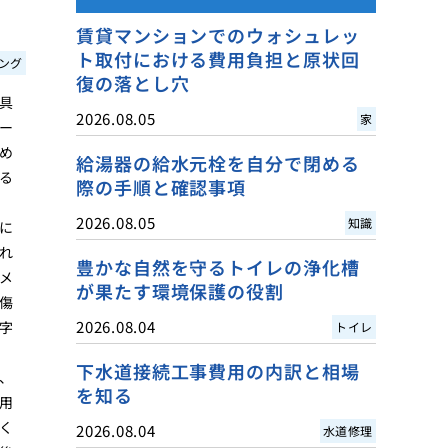
賃貸マンションでのウォシュレッ
ト取付における費用負担と原状回
ング
復の落とし穴
具
2026.08.05
家
ー
め
給湯器の給水元栓を自分で閉める
る
際の手順と確認事項
2026.08.05
知識
に
れ
豊かな自然を守るトイレの浄化槽
メ
が果たす環境保護の役割
傷
2026.08.04
字
トイレ
下水道接続工事費用の内訳と相場
、
を知る
用
く
2026.08.04
水道修理