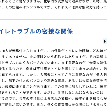
入れることに他なりません。化学的な洗浄剤で効果がなかった時、最
す。その仕組みはシンプルですが、それゆえに確実な解決力を持って
イレトラブルの密接な関係
ト
の加入が義務付けられますが、この保険がトイレの故障時にどれほど
と多くありません。火災保険という名称ではありますが、その実態は
るトラブルも広くカバーされています。まず重要なのが「借家人賠償
補償するもので、例えば不注意でトイレを壊してしまった場合や、詰
に充てられます。しかし、入居者にとってさらに重要なのが「個人賠
生し、階下の住人のパソコンや高級な家具、あるいは大切な衣類を汚
ない規模に達することがあります。この保険に加入していれば、被害
綻を免れることができます。ただし、注意しなければならないのは、
いう点です。長年の不注意による汚れの蓄積や、経年劣化を知りなが
る可能性が高いのです。また、多くの賃貸用火災保険には「水まわり