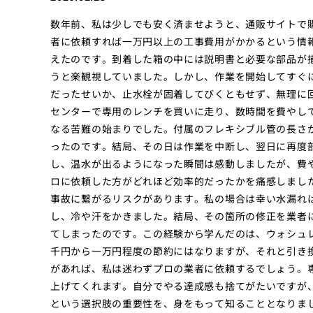
数年前、私は少しでも安く済ませようと、通販サイトで
者に依頼すれば一万円以上の工事費用がかかるという情
えたのです。到着した箱の中には説明書と必要な部品が
うと楽観視していました。しかし、作業を開始してすぐ
だったせいか、止水栓が固着してびくともせず、無理に
センターで専用のレンチを買いに走り、数時間を費やし
なる苦難の始まりでした。付属のフレキシブル管の長さ
ったのです。結局、その日は作業を中断し、翌日に再度
し、温水が出るようになった瞬間は感動しましたが、費
ロに依頼した方がどれほど効率的だったかを痛感しまし
事故に繋がるリスクがあります。私の場合は幸い水漏れ
し、冷や汗をかきました。結局、その箇所の修正を業者
てしまったのです。この経験から学んだのは、ウォシュ
千円から一万円程度の節約にはなりますが、それと引き
があれば、私は迷わずプロの業者に依頼するでしょう。
上げてくれます。自分でやる達成感も捨てがたいですが
という選択肢の重要性を、身をもって知ることとなりま