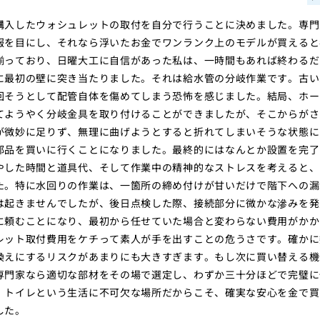
購入したウォシュレットの取付を自分で行うことに決めました。専門
報を目にし、それなら浮いたお金でワンランク上のモデルが買えると
揃っており、日曜大工に自信があった私は、一時間もあれば終わるだ
に最初の壁に突き当たりました。それは給水管の分岐作業です。古い
回そうとして配管自体を傷めてしまう恐怖を感じました。結局、ホー
てようやく分岐金具を取り付けることができましたが、そこからがさ
が微妙に足りず、無理に曲げようとすると折れてしまいそうな状態に
部品を買いに行くことになりました。最終的にはなんとか設置を完了
やした時間と道具代、そして作業中の精神的なストレスを考えると、
た。特に水回りの作業は、一箇所の締め付けが甘いだけで階下への漏
は起きませんでしたが、後日点検した際、接続部分に微かな滲みを発
に頼むことになり、最初から任せていた場合と変わらない費用がかか
レット取付費用をケチって素人が手を出すことの危うさです。確かに
換えにするリスクがあまりにも大きすぎます。もし次に買い替える機
専門家なら適切な部材をその場で選定し、わずか三十分ほどで完璧に
、トイレという生活に不可欠な場所だからこそ、確実な安心を金で買
した。