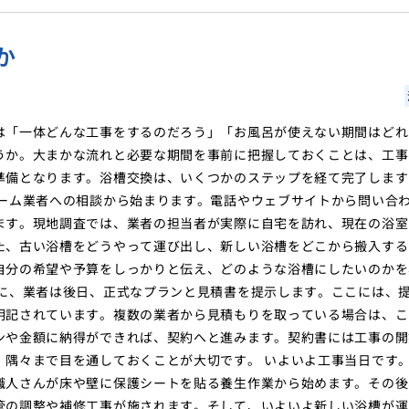
か
は「一体どんな工事をするのだろう」「お風呂が使えない期間はどれ
うか。大まかな流れと必要な期間を事前に把握しておくことは、工事
準備となります。浴槽交換は、いくつかのステップを経て完了します
ォーム業者への相談から始まります。電話やウェブサイトから問い合
ます。現地調査では、業者の担当者が実際に自宅を訪れ、現在の浴室
た、古い浴槽をどうやって運び出し、新しい浴槽をどこから搬入する
自分の希望や予算をしっかりと伝え、どのような浴槽にしたいのかを
とに、業者は後日、正式なプランと見積書を提示します。ここには、
明記されています。複数の業者から見積もりを取っている場合は、こ
ンや金額に納得ができれば、契約へと進みます。契約書には工事の開
、隅々まで目を通しておくことが大切です。 いよいよ工事当日です
職人さんが床や壁に保護シートを貼る養生作業から始めます。その後
管の調整や補修工事が施されます。そして、いよいよ新しい浴槽が運