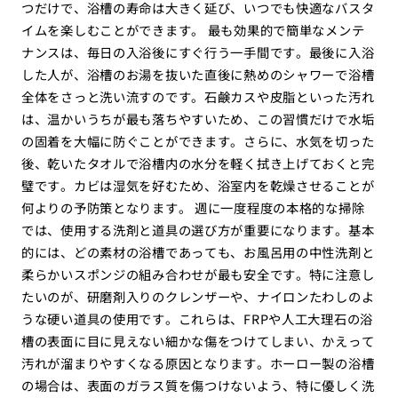
つだけで、浴槽の寿命は大きく延び、いつでも快適なバスタ
イムを楽しむことができます。 最も効果的で簡単なメンテ
ナンスは、毎日の入浴後にすぐ行う一手間です。最後に入浴
した人が、浴槽のお湯を抜いた直後に熱めのシャワーで浴槽
全体をさっと洗い流すのです。石鹸カスや皮脂といった汚れ
は、温かいうちが最も落ちやすいため、この習慣だけで水垢
の固着を大幅に防ぐことができます。さらに、水気を切った
後、乾いたタオルで浴槽内の水分を軽く拭き上げておくと完
璧です。カビは湿気を好むため、浴室内を乾燥させることが
何よりの予防策となります。 週に一度程度の本格的な掃除
では、使用する洗剤と道具の選び方が重要になります。基本
的には、どの素材の浴槽であっても、お風呂用の中性洗剤と
柔らかいスポンジの組み合わせが最も安全です。特に注意し
たいのが、研磨剤入りのクレンザーや、ナイロンたわしのよ
うな硬い道具の使用です。これらは、FRPや人工大理石の浴
槽の表面に目に見えない細かな傷をつけてしまい、かえって
汚れが溜まりやすくなる原因となります。ホーロー製の浴槽
の場合は、表面のガラス質を傷つけないよう、特に優しく洗