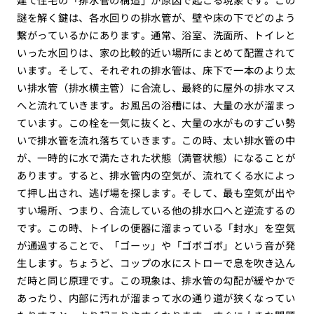
謎を解く鍵は、各水回りの排水管が、壁や床の下でどのよう
繋がっているかにあります。通常、浴室、洗面所、トイレと
いった水回りは、家の比較的近い場所にまとめて配置されて
います。そして、それぞれの排水管は、床下で一本のより太
い排水管（排水横主管）に合流し、最終的に屋外の排水マス
へと流れていきます。お風呂の浴槽には、大量の水が溜まっ
ています。この栓を一気に抜くと、大量の水がものすごい勢
いで排水管を流れ落ちていきます。この時、太い排水管の中
が、一時的に水で満たされた状態（満管状態）になることが
あります。すると、排水管内の空気が、流れてくる水によっ
て押し出され、逃げ場を探します。そして、最も空気が出や
すい場所、つまり、合流している他の排水口へと逆流するの
です。この時、トイレの便器に溜まっている「封水」を空気
が通過することで、「ゴーッ」や「ゴボゴボ」という音が発
生します。ちょうど、コップの水にストローで息を吹き込ん
だ時と同じ原理です。この現象は、排水管の勾配が緩やかで
あったり、内部に汚れが溜まって水の通り道が狭くなってい