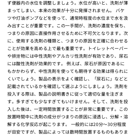
ず便器内の水位を調整しましょう。水位が高いと、洗剤が薄
まってしまい、本来の効果が十分に発揮されません。 バケ
ツや灯油ポンプなどを使って、通常時程度の水位まで水を汲
み出すことが重要です。この一手間が、洗剤の濃度を保ち、
つまりの原因に直接作用させるために不可欠となります。次
に、使用する洗剤の種類と、つまりの原因を正確に合わせる
ことが効果を高める上で最も重要です。トイレットペーパー
や排泄物には中性洗剤やアルカリ性洗剤が有効であり、尿石
には酸性洗剤が効果的です。 例えば、尿石が原因であるに
もかかわらず、中性洗剤を使っても期待する効果は得られに
くいでしょう。製品の表示をよく確認し、「尿石に」などと
記載されているかを確認して選ぶようにしましょう。洗剤を
投入する際は、製品の説明書きに従って適切な量を注ぎま
す。多すぎても少なすぎてもいけません。そして、洗剤を投
入した後は、一定時間放置することが非常に重要です。この
放置時間中に洗剤の成分がつまりの原因に浸透し、分解・溶
解する化学反応が起こります。 一般的には20分〜30分程度
が目安ですが、製品によっては数時間放置するものもありま