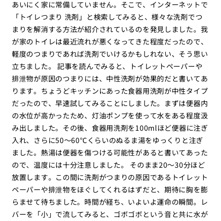
あいにく家に常備していません。そこで、インターネットで
「トイレつまり 洗剤」と検索してみると、様々な洗剤でつ
まりを解消する方法が紹介されているのを発見しました。我
が家のトイレは最近流れが悪くなってきた程度だったので、
軽度のつまりであれば洗剤でいけるかもしれない、そう思い
立ちました。 記事を読んでみると、トイレットペーパーや
排泄物が原因のつまりには、中性洗剤が効果的だと書いてあ
ります。ちょうどキッチンにあった食器用洗剤が中性タイプ
だったので、早速試してみることにしました。まずは便器内
の水位が高かったため、灯油ポンプを使って水をある程度汲
み出しました。その後、食器用洗剤を100mlほど便器に注ぎ
入れ、さらに50〜60℃くらいのぬるま湯をゆっくりと注ぎ
ました。熱湯は便器を傷つける可能性があると書いてあった
ので、温度には十分注意しました。 そのまま20〜30分ほど
放置します。この間に洗剤がつまりの原因であるトイレット
ペーパーや排泄物をほぐしてくれるはずだと、期待に胸を膨
らませて待ちました。時間が経ち、いよいよ運命の瞬間。レ
バーを「小」で流してみると、ゴボゴボという音と共に水が