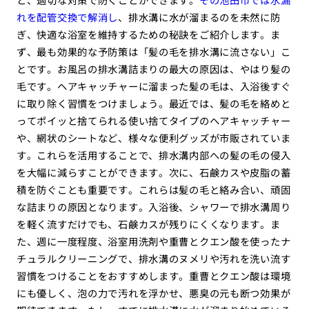
れを配管交換で解消し
、排水溝に水が溜まるのを未然に防
ぎ、快適な浴室を維持するための秘訣をご紹介します。ま
ず、最も効果的な予防策は「髪の毛を排水溝に流さない」こ
とです。お風呂の排水溝詰まりの最大の原因は、やはり髪の
毛です。ヘアキャッチャーに溜まった髪の毛は、入浴後すぐ
に取り除く習慣をつけましょう。最近では、髪の毛を絡めと
ってポイッと捨てられる使い捨てタイプのヘアキャッチャー
や、網状のシートなど、様々な便利グッズが市販されていま
す。これらを活用することで、排水溝内部への髪の毛の侵入
を大幅に減らすことができます。次に、石鹸カスや皮脂の蓄
積を防ぐことも重要です。これらは髪の毛と絡み合い、頑固
な詰まりの原因となります。入浴後、シャワーで排水溝周り
を軽く流すだけでも、石鹸カスが残りにくくなります。ま
た、週に一度程度、浴室用洗剤や重曹とクエン酸を使ったナ
チュラルクリーニングで、排水溝のヌメリや汚れを洗い流す
習慣をつけることをおすすめします。重曹とクエン酸は環境
にも優しく、泡の力で汚れを浮かせ、悪臭の元も断つ効果が