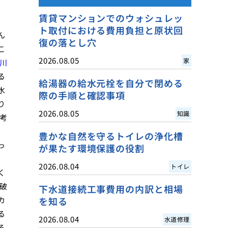
賃貸マンションでのウォシュレッ
ト取付における費用負担と原状回
ん
復の落とし穴
こ
2026.08.05
家
川
る
給湯器の給水元栓を自分で閉める
水
際の手順と確認事項
り
2026.08.05
知識
考
豊かな自然を守るトイレの浄化槽
っ
が果たす環境保護の役割
2026.08.04
トイレ
く
破
下水道接続工事費用の内訳と相場
カ
を知る
る
2026.08.04
水道修理
る