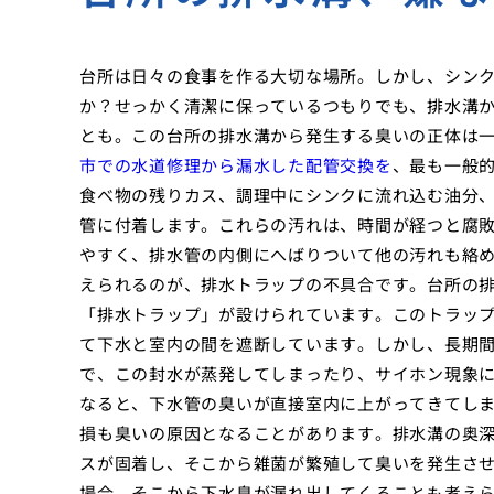
台所は日々の食事を作る大切な場所。しかし、シン
か？せっかく清潔に保っているつもりでも、排水溝
とも。この台所の排水溝から発生する臭いの正体は
市での水道修理から漏水した配管交換を
、最も一般
食べ物の残りカス、調理中にシンクに流れ込む油分
管に付着します。これらの汚れは、時間が経つと腐
やすく、排水管の内側にへばりついて他の汚れも絡め
えられるのが、排水トラップの不具合です。台所の
「排水トラップ」が設けられています。このトラッ
て下水と室内の間を遮断しています。しかし、長期
で、この封水が蒸発してしまったり、サイホン現象
なると、下水管の臭いが直接室内に上がってきてしま
損も臭いの原因となることがあります。排水溝の奥
スが固着し、そこから雑菌が繁殖して臭いを発生さ
場合、そこから下水臭が漏れ出してくることも考え