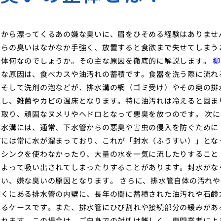
クから漂ってくるあの嫌な臭いに、眉をひそめる経験はありませ
からの臭いはなかなか手強く、放置すると食欲まで失せてしまう
一体何なのでしょうか。その主な原因を徹底的に解説します。
柳
的な原因は、食べカスや油汚れの蓄積です。食器を洗う際に流れ
、そして洗剤の泡などが、排水溝の網（ゴミ受け）やその奥の排
敗し、雑菌やカビの温床となります。特に油汚れは冷えると固ま
取り、頑固なヌメリやヘドロとなって悪臭を放つのです。 次に
排水溝には、通常、下水管からの悪臭や害虫の侵入を防ぐために
プには常に水が溜まっており、これが「封水（ふうすい）」とな
間シンクを使わなかったり、大量の水を一気に流したりすること
によって吸い出されてしまったりすることがあります。封水がな
い、嫌な臭いの原因となります。 さらに、排水管自体の汚れや
深くにある排水管の内壁に、長年の間に蓄積された油汚れや石鹸
せるケースです。また、排水管にひび割れや接続部分の緩みがあ
られます。この場合は、ご自身での対処は難しく、専門業者によ